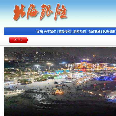
首页
|
关于我们
|
宣传专栏
|
新闻动态
|
在线商城
|
风光摄影
公 告