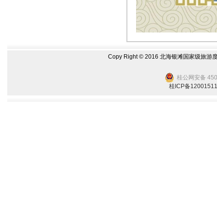
Copy Right © 2016 北海银滩国家级旅游
桂公网安备 4505
桂ICP备1200151