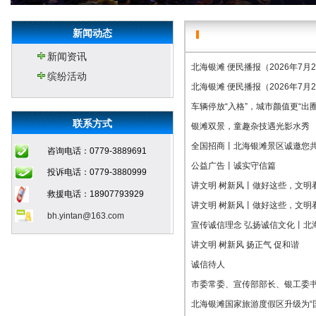
新闻动态
新闻资讯
北海银滩 便民播报（2026年7月
缤纷活动
北海银滩 便民播报（2026年7月
车辆停放“入格”，城市颜值更“出圈
联系方式
银滩双景，童趣杂技遇光影水秀
全国招商丨北海银滩景区诚邀您
咨询电话：0779-3889691
公益广告丨诚实守信篇
投诉电话：0779-3880999
讲文明 树新风丨做好这些，文明
救援电话：18907793929
讲文明 树新风丨做好这些，文明
bh.yintan@163.com
宣传诚信理念 弘扬诚信文化丨北
讲文明 树新风 扬正气 促和谐
诚信待人
市委常委、宣传部部长、银工委
北海银滩国家旅游度假区升级为“