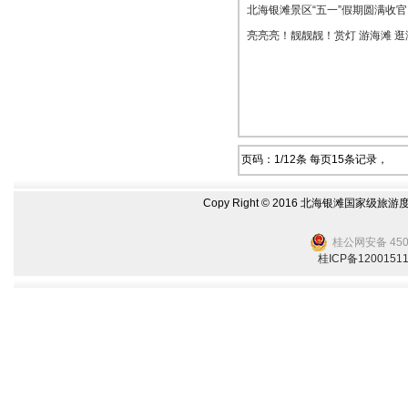
北海银滩景区“五一”假期圆满收
亮亮亮！靓靓靓！赏灯 游海滩 
页码：
1
/
12
条 每页
15
条记录，
Copy Right © 2016 北海银滩国家级旅游
桂公网安备 4505
桂ICP备1200151